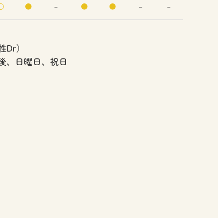
○
●
－
●
●
－
－
性Dr）
後、日曜日、祝日