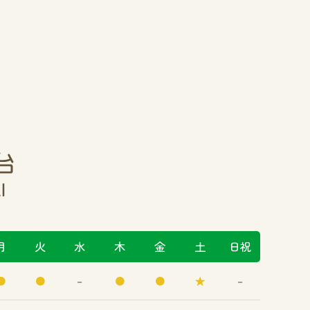
月
火
水
木
金
土
日祝
●
●
－
●
●
★
－